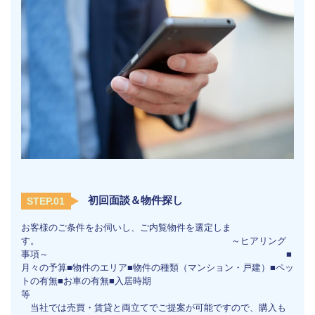
初回面談＆物件探し
STEP.01
お客様のご条件をお伺いし、ご内覧物件を選定しま
す。 ～ヒアリング
事項～ ■
月々の予算■物件のエリア■物件の種類（マンション・戸建）■ペッ
トの有無■お車の有無■入居時期
等
当社では売買・賃貸と両立てでご提案が可能ですので、購入も